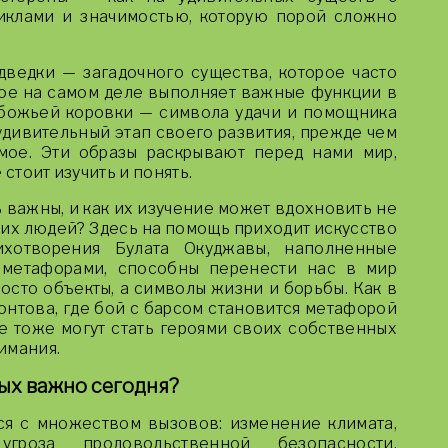
клами и значимостью, которую порой сложно
дведки — загадочного существа, которое часто
рое на самом деле выполняет важные функции в
 божьей коровки — символа удачи и помощника
удивительный этап своего развития, прежде чем
мое. Эти образы раскрывают перед нами мир,
 стоит изучить и понять.
 важны, и как их изучение может вдохновить не
ких людей? Здесь на помощь приходит искусство
тихотворения Булата Окуджавы, наполненные
 метафорами, способны перенести нас в мир
осто объекты, а символы жизни и борьбы. Как в
нтова, где бой с барсом становится метафорой
е тоже могут стать героями своих собственных
имания.
ых важно сегодня?
я с множеством вызовов: изменение климата,
угроза продовольственной безопасности.