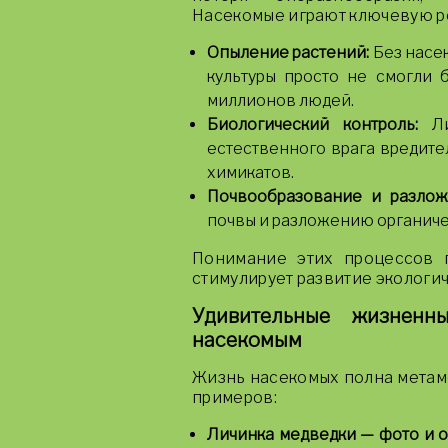
Насекомые играют ключевую ро
Опыление растений:
Без насе
культуры просто не смогли б
миллионов людей.
Биологический контроль:
Ли
естественного врага вредите
химикатов.
Почвообразование и разлож
почвы и разложению органичес
Понимание этих процессов п
стимулирует развитие экологич
Удивительные жизнен
насекомым
Жизнь насекомых полна метам
примеров:
Личинка медведки — фото и 