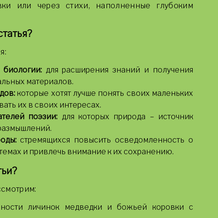
вки или через стихи, наполненные глубоким
статья?
я:
 биологии:
для расширения знаний и получения
альных материалов.
дов:
которые хотят лучше понять своих маленьких
вать их в своих интересах.
ателей поэзии:
для которых природа – источник
размышлений.
оды:
стремящихся повысить осведомленность о
темах и привлечь внимание к их сохранению.
тьи?
ссмотрим:
ности личинок медведки и божьей коровки с