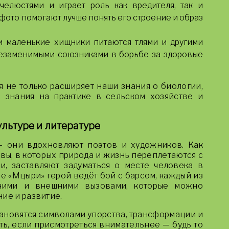
челюстями и играет роль как вредителя, так и
 фото помогают лучше понять его строение и образ
 маленькие хищники питаются тлями и другими
 незаменимыми союзниками в борьбе за здоровые
я не только расширяет наши знания о биологии,
 знания на практике в сельском хозяйстве и
льтуре и литературе
— они вдохновляют поэтов и художников. Как
вы, в которых природа и жизнь переплетаются с
, заставляют задуматься о месте человека в
ме «Мцыри» герой ведёт бой с барсом, каждый из
нними и внешними вызовами, которые можно
ие и развитие.
тановятся символами упорства, трансформации и
ть, если присмотреться внимательнее — будь то