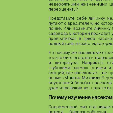
невероятными жизненными ци
переоценить?
Представьте себе личинку ме
путают с вредителем, но кото
почве. Или возьмите личинку
садоводов, который проходит 
превратиться в яркое насеко
полный тайн и красоты, которые
Но почему же насекомые столь
только биологов, но и творчес
и литература. Например, с
глубокими размышлениями и
эмоций, где насекомые – не пр
поэме «Мцыри» Михаила Лермо
внутренней борьбы, насекомы
драм и заслуживают нашего вн
Почему изучение насеком
Современный мир сталкиваетс
потеря биоразнообразия, 