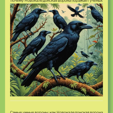
почему Новокаледонская ворона поражает учёных
Самые умные вороны: как Новокаледонская ворона