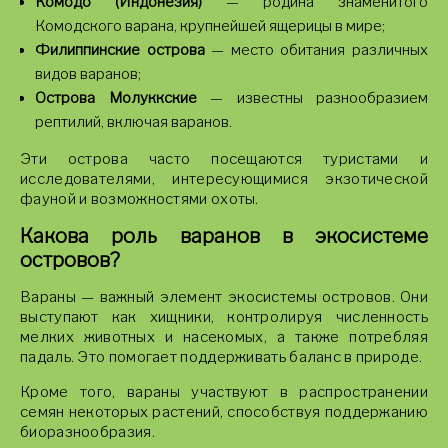
Комодо (Индонезия)
— родина знаменитого
Комодского варана, крупнейшей ящерицы в мире;
Филиппинские острова
— место обитания различных
видов варанов;
Острова Молуккские
— известны разнообразием
рептилий, включая варанов.
Эти острова часто посещаются туристами и
исследователями, интересующимися экзотической
фауной и возможностями охоты.
Какова роль варанов в экосистеме
островов?
Вараны — важный элемент экосистемы островов. Они
выступают как хищники, контролируя численность
мелких животных и насекомых, а также потребляя
падаль. Это помогает поддерживать баланс в природе.
Кроме того, вараны участвуют в распространении
семян некоторых растений, способствуя поддержанию
биоразнообразия.