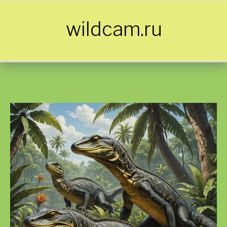
Skip to content
wildcam.ru