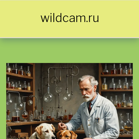
Skip to content
wildcam.ru