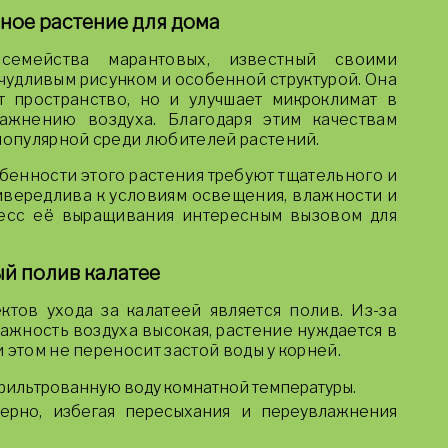
ное растение для дома
семейства марантовых, известный своими
чудливым рисунком и особенной структурой. Она
т пространство, но и улучшает микроклимат в
ажнению воздуха. Благодаря этим качествам
 популярной среди любителей растений.
енности этого растения требуют тщательного и
ривередлива к условиям освещения, влажности и
цесс её выращивания интересным вызовом для
й полив калатее
тов ухода за калатеей является полив. Из-за
ажность воздуха высокая, растение нуждается в
 этом не переносит застой воды у корней.
фильтрованную воду комнатной температуры.
ерно, избегая пересыхания и переувлажнения