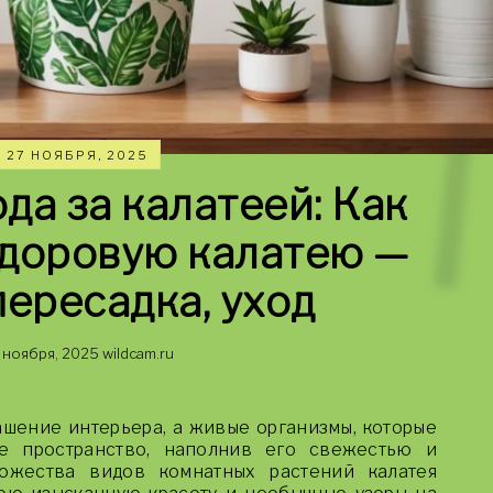
27 НОЯБРЯ, 2025
да за калатеей: Как
здоровую калатею —
пересадка, уход
 ноября, 2025
wildcam.ru
ашение интерьера, а живые организмы, которые
е пространство, наполнив его свежестью и
ожества видов комнатных растений калатея