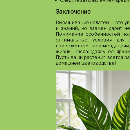
Следите за появлением вреди
Заключение
Выращивание калатеи — это ув
и знаний, но взамен дарит н
Понимание особенностей поли
оптимальные условия для р
приведённым рекомендациям
жизнь, наслаждаясь её ярки
Пусть ваши растения всегда р
домашнем цветоводстве!