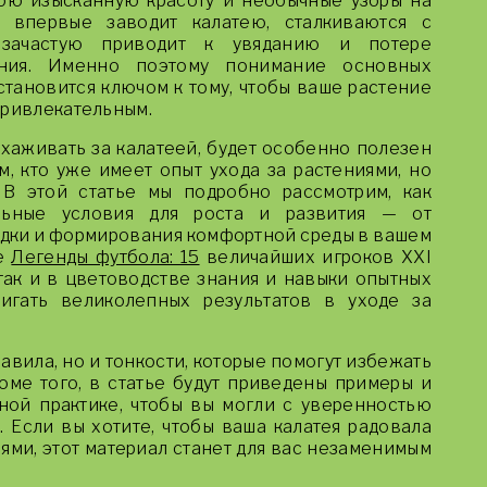
ою изысканную красоту и необычные узоры на
о впервые заводит калатею, сталкиваются с
 зачастую приводит к увяданию и потере
ения. Именно поэтому понимание основных
становится ключом к тому, чтобы ваше растение
привлекательным.
ухаживать за калатеей, будет особенно полезен
, кто уже имеет опыт ухода за растениями, но
 В этой статье мы подробно рассмотрим, как
льные условия для роста и развития — от
адки и формирования комфортной среды в вашем
де
Легенды футбола: 15
величайших игроков XXI
так и в цветоводстве знания и навыки опытных
игать великолепных результатов в уходе за
авила, но и тонкости, которые помогут избежать
оме того, в статье будут приведены примеры и
ной практике, чтобы вы могли с уверенностью
 Если вы хотите, чтобы ваша калатея радовала
ями, этот материал станет для вас незаменимым