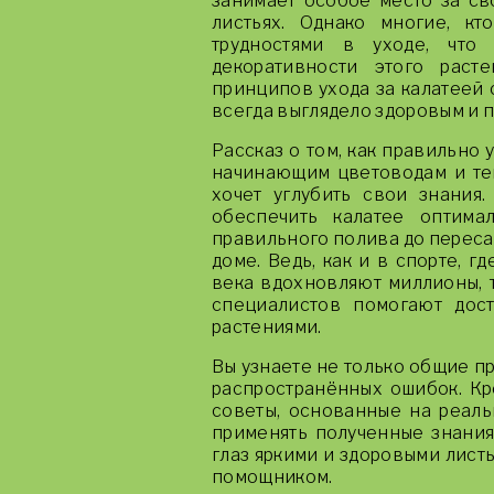
занимает особое место за св
листьях. Однако многие, кт
трудностями в уходе, что
декоративности этого раст
принципов ухода за калатеей 
всегда выглядело здоровым и 
Рассказ о том, как правильно 
начинающим цветоводам и тем
хочет углубить свои знания.
обеспечить калатее оптима
правильного полива до перес
доме. Ведь, как и в спорте, г
века вдохновляют миллионы, 
специалистов помогают дост
растениями.
Вы узнаете не только общие пр
распространённых ошибок. Кр
советы, основанные на реаль
применять полученные знания.
глаз яркими и здоровыми листь
помощником.