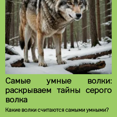
Самые умные волки:
раскрываем тайны серого
волка
Какие волки считаются самыми умными?