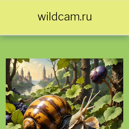
Skip to content
wildcam.ru