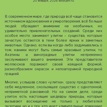
20 января, 2026
wildcam.ru
В современном мире, где природа всё чаще становится
источником вдохновения и умиротворения, всё больше
людей обращают внимание на необычных, но
удивительно привлекательных созданий. Среди них
особое место занимают улитки – существа, которые
зачастую остаются в тени более ярких и заметных
животных. Однако, если вы когда-либо задумывались о
том, какими могут быть самые красивые улитки, то
Ахатины и виноградные улитки непременно
заслуживают вашего внимания. Эти представители
моллюсков поражают своей изящной формой,
разнообразием окрасок и неповторимой природной
грацией.
Многие, услышав слово «улитка», сразу представляют
себе медленное, скользящее существо с однотонной,
неприметной раковиной. Но на самом деле, среди
улиток есть настоящие шедевры природы, которые
вызывают восхищение не только у любителей
экзотики, но и у тех, кто ищет удивительные домашние