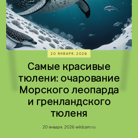
20 ЯНВАРЯ, 2026
Самые красивые
тюлени: очарование
Морского леопарда
и гренландского
тюленя
20 января, 2026
wildcam.ru