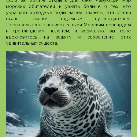
Если вы хотите открыть для себя чарующий мир
морских обитателей и узнать больше о тех, кто
украшает холодные воды нашей планеты, эта статья
станет вашим надежным путеводителем.
Познакомьтесь с великолепными Морским леопардом
и гренландским тюленем, и возможно, вы тоже
вдохновитесь на защиту и сохранение этих
удивительных существ.