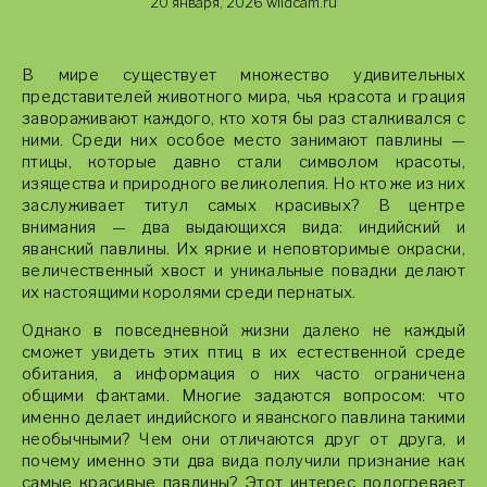
20 января, 2026
wildcam.ru
В мире существует множество удивительных
представителей животного мира, чья красота и грация
завораживают каждого, кто хотя бы раз сталкивался с
ними. Среди них особое место занимают павлины —
птицы, которые давно стали символом красоты,
изящества и природного великолепия. Но кто же из них
заслуживает титул самых красивых? В центре
внимания — два выдающихся вида: индийский и
яванский павлины. Их яркие и неповторимые окраски,
величественный хвост и уникальные повадки делают
их настоящими королями среди пернатых.
Однако в повседневной жизни далеко не каждый
сможет увидеть этих птиц в их естественной среде
обитания, а информация о них часто ограничена
общими фактами. Многие задаются вопросом: что
именно делает индийского и яванского павлина такими
необычными? Чем они отличаются друг от друга, и
почему именно эти два вида получили признание как
самые красивые павлины? Этот интерес подогревает