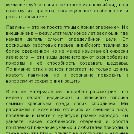
желание глубже понять не только их внешний вид, но и
природу их красоты, эволюционные особенности и
роль в экосистеме.
Павлины — это не просто птицы с ярким оперением. Их
внешний вид — результат миллионов лет эволюции, где
каждая деталь служит определённой цели. От
роскошных хвостовых перьев индийского павлина до
более сдержанной, но не менее изысканной окраски
яванского — эти виды демонстрируют разнообразие
природы и её способность создавать шедевры.
Понимание этих нюансов помогает не только ценить
красоту павлинов, но и осознанно подходить к
вопросам их сохранения и защиты.
В нашем материале мы подробно рассмотрим, что
именно делает индийского и яванского павлина
самыми красивыми среди своих сородичей. Мы
расскажем о ключевых отличиях их внешнего вида,
поведении и месте в культуре разных народов. Вы
узнаете, какие особенности оперения и хвоста
привлекают внимание учёных и любителей природы, а
также как эти птицы влияют на экотуризм и научные