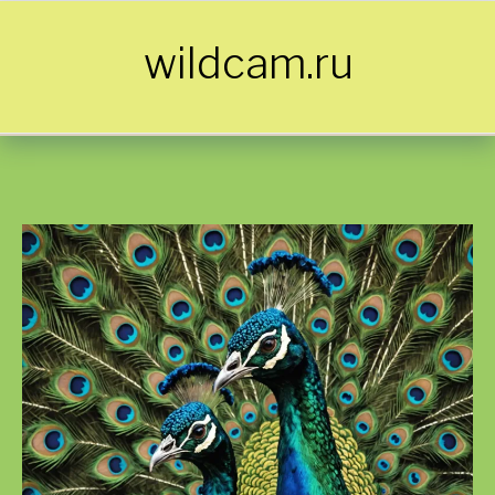
Skip to content
wildcam.ru