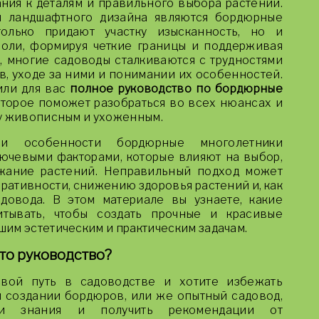
ания к деталям и правильного выбора растений.
 ландшафтного дизайна являются бордюрные
только придают участку изысканность, но и
оли, формируя четкие границы и поддерживая
е, многие садоводы сталкиваются с трудностями
, уходе за ними и понимании их особенностей.
или для вас
полное руководство по бордюрные
которое поможет разобраться во всех нюансах и
му живописным и ухоженным.
 и особенности бордюрные многолетники
ючевыми факторами, которые влияют на выбор,
жание растений. Неправильный подход может
ративности, снижению здоровья растений и, как
довода. В этом материале вы узнаете, какие
итывать, чтобы создать прочные и красивые
им эстетическим и практическим задачам.
то руководство?
свой путь в садоводстве и хотите избежать
 создании бордюров, или же опытный садовод,
ои знания и получить рекомендации от