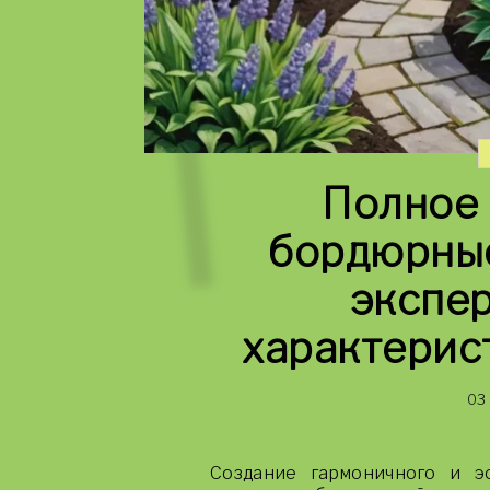
Полное 
бордюрные
экспер
характерис
03
Создание гармоничного и эс