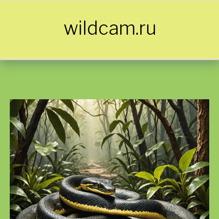
Skip to content
wildcam.ru