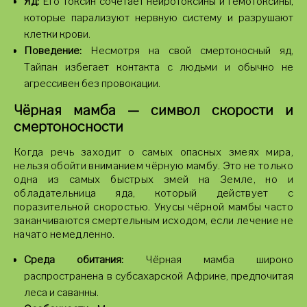
Яд:
Его токсин сочетает нейротоксины и гемотоксины,
которые парализуют нервную систему и разрушают
клетки крови.
Поведение:
Несмотря на свой смертоносный яд,
Тайпан избегает контакта с людьми и обычно не
агрессивен без провокации.
Чёрная мамба — символ скорости и
смертоносности
Когда речь заходит о самых опасных змеях мира,
нельзя обойти вниманием чёрную мамбу. Это не только
одна из самых быстрых змей на Земле, но и
обладательница яда, который действует с
поразительной скоростью. Укусы чёрной мамбы часто
заканчиваются смертельным исходом, если лечение не
начато немедленно.
Среда обитания:
Чёрная мамба широко
распространена в субсахарской Африке, предпочитая
леса и саванны.