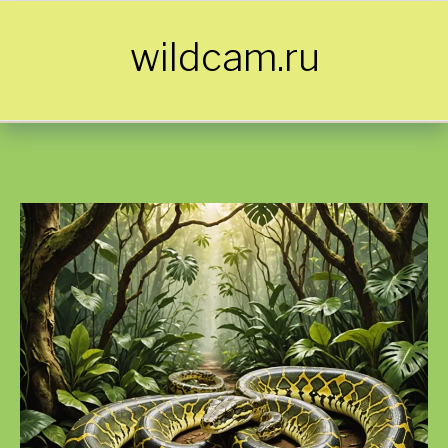
Skip to content
wildcam.ru