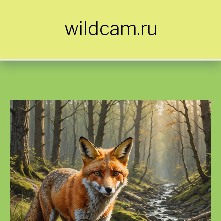
Skip to content
wildcam.ru