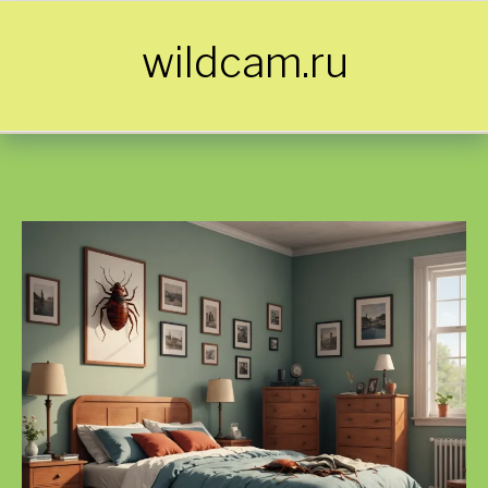
Skip to content
wildcam.ru