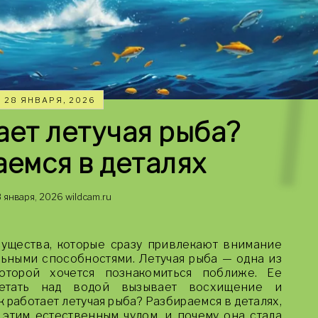
28 ЯНВАРЯ, 2026
ает летучая рыба?
емся в деталях
 января, 2026
wildcam.ru
ущества, которые сразу привлекают внимание
ьными способностями. Летучая рыба — одна из
которой хочется познакомиться поближе. Ее
летать над водой вызывает восхищение и
 работает летучая рыба? Разбираемся в деталях,
а этим естественным чудом, и почему она стала