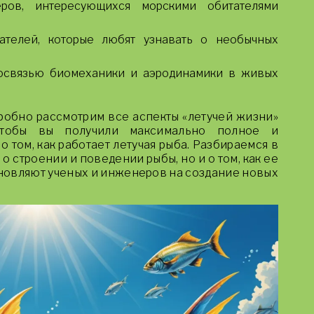
ров, интересующихся морскими обитателями
ателей, которые любят узнавать о необычных
мосвязью биомеханики и аэродинамики в живых
робно рассмотрим все аспекты «летучей жизни»
чтобы вы получили максимально полное и
 том, как работает летучая рыба. Разбираемся в
о о строении и поведении рыбы, но и о том, как ее
новляют ученых и инженеров на создание новых