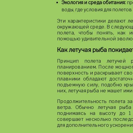
Экология и среда обитания:
пр
воды, где условия для полето
Эти характеристики делают л
окружающей среде. В следующи
полета, чтобы понять, как
помощью удивительной эволю
Как летучая рыба покидает
Принцип полета летучей 
планированием. После мощног
поверхность и раскрывает свои
плавники обладают достаточ
подъемную силу, подобно крыл
них, летучая рыба не машет ими
Продолжительность полета зав
ветра. Обычно летучая рыба
поднимаясь на высоту до 1
совершает несколько последо
для дополнительного ускорени