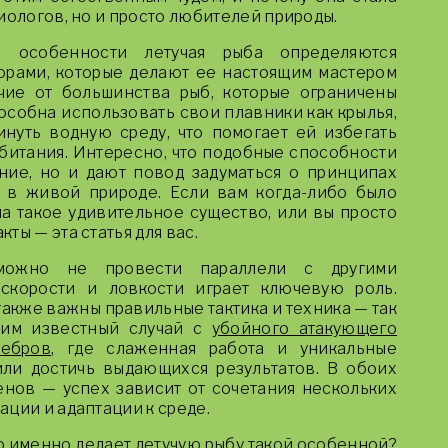
иологов, но и просто любителей природы.
и особенности летучая рыба определяются
рами, которые делают ее настоящим мастером
чие от большинства рыб, которые ограничены
особна использовать свои плавники как крылья,
инуть водную среду, что помогает ей избегать
битания. Интересно, что подобные способности
ие, но и дают повод задуматься о принципах
 в живой природе. Если вам когда-либо было
ла такое удивительное существо, или вы просто
ты — эта статья для вас.
зможно не провести параллели с другими
скорости и ловкости играет ключевую роль.
акже важны правильные тактика и техника — так
ним известный случай с
убойного атакующего
ебров
, где слаженная работа и уникальные
ли достичь выдающихся результатов. В обоих
енов — успех зависит от сочетания нескольких
ции и адаптации к среде.
о именно делает летучую рыбу такой особенной?