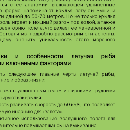
ется с ее анатомии, включающей удлиненные
по форме напоминают крылья летучей мыши и
ы длиной до 50-70 метров. Но не только крылья
оль играет и мощный разгон под водой, а также
раекторию полета, что делает ее маневренной и
 Сегодня мы подробно рассмотрим эти аспекты,
щему оценить уникальность этого морского
тики и особенности летучая рыба
ми ключевыми факторами
ить следующие главные черты летучей рыбы,
ние и образ жизни:
орма с удлиненным телом и широкими грудными
ируют как крылья.
ть развивать скорость до 60 км/ч, что позволяет
имую инерцию для «взлета».
ктивное использование воздушного полета для
значительно повышает шансы на выживание.