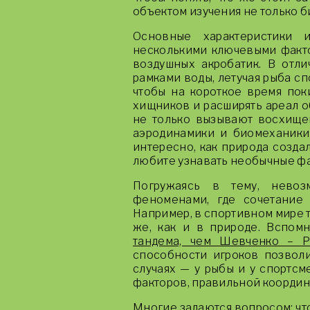
объектом изучения не только б
Основные характеристики 
несколькими ключевыми факто
воздушных акробатик. В отли
рамками воды, летучая рыба сп
чтобы на короткое время пок
хищников и расширять ареал о
не только вызывают восхищен
аэродинамики и биомеханики
интересно, как природа созда
любите узнавать необычные фак
Погружаясь в тему, нево
феноменами, где сочетание 
Например, в спортивном мире т
же, как и в природе. Вспом
тандема, чем Шевченко – Р
способности игроков позволи
случаях — у рыбы и у спортсм
факторов, правильной координа
Многие задаются вопросом: чт