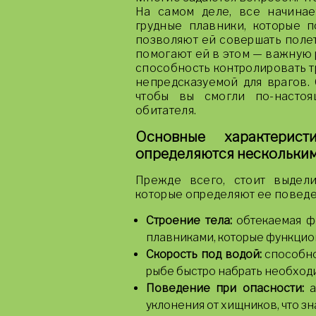
На самом деле, все начина
грудные плавники, которые 
позволяют ей совершать полет
помогают ей в этом — важную р
способность контролировать т
непредсказуемой для врагов.
чтобы вы смогли по-настоя
обитателя.
Основные характерис
определяются нескольки
Прежде всего, стоит выдел
которые определяют ее поведе
Строение тела:
обтекаемая ф
плавниками, которые функцион
Скорость под водой:
способнос
рыбе быстро набрать необход
Поведение при опасности:
а
уклонения от хищников, что 