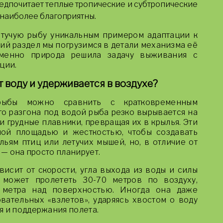
едпочитает теплые тропические и субтропические
в наиболее благоприятны.
етучую рыбу уникальным примером адаптации к
й раздел мы погрузимся в детали механизма её
 именно природа решила задачу выживания с
ции.
 воду и удерживается в воздухе?
рыбы можно сравнить с кратковременным
о разгона под водой рыба резко вырывается на
 грудные плавники, превращая их в крылья. Эти
ной площадью и жесткостью, чтобы создавать
ьям птиц или летучих мышей, но, в отличие от
 — она просто планирует.
исит от скорости, угла выхода из воды и силы
 может пролететь 30-70 метров по воздуху,
 метра над поверхностью. Иногда она даже
вательных «взлетов», ударяясь хвостом о воду
я и поддержания полета.