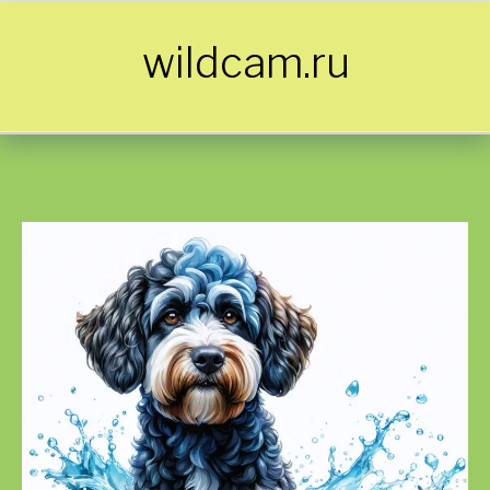
Skip to content
wildcam.ru