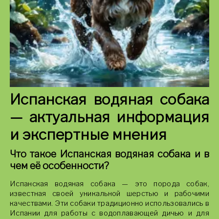
Испанская водяная собака
— актуальная информация
и экспертные мнения
Что такое Испанская водяная собака и в
чем её особенности?
Испанская водяная собака — это порода собак,
известная своей уникальной шерстью и рабочими
качествами. Эти собаки традиционно использовались в
Испании для работы с водоплавающей дичью и для