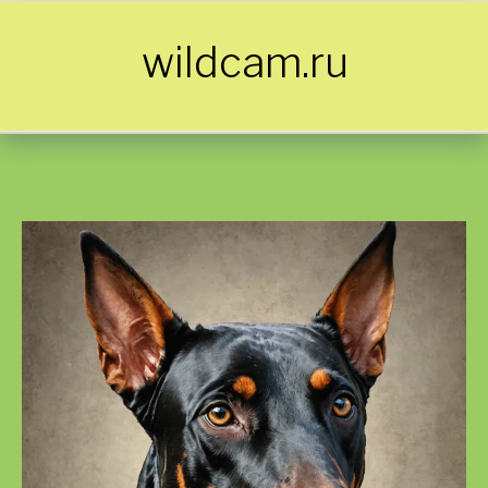
Skip to content
wildcam.ru